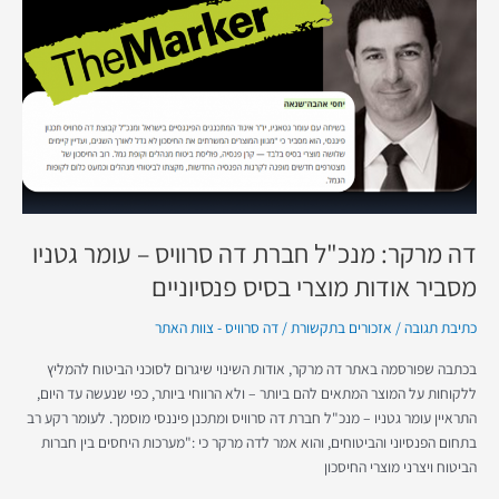
מנכ"ל
חברת
דה
סרוויס
–
עומר
גטניו
מסביר
אודות
מוצרי
דה מרקר: מנכ"ל חברת דה סרוויס – עומר גטניו
בסיס
מסביר אודות מוצרי בסיס פנסיוניים
פנסיוניים
כתיבת תגובה
/
אזכורים בתקשורת
/
דה סרוויס - צוות האתר
בכתבה שפורסמה באתר דה מרקר, אודות השינוי שיגרום לסוכני הביטוח להמליץ
ללקוחות על המוצר המתאים להם ביותר – ולא הרווחי ביותר, כפי שנעשה עד היום,
התראיין עומר גטניו – מנכ"ל חברת דה סרוויס ומתכנן פיננסי מוסמך. לעומר רקע רב
בתחום הפנסיוני והביטוחים, והוא אמר לדה מרקר כי :"מערכות היחסים בין חברות
הביטוח ויצרני מוצרי החיסכון