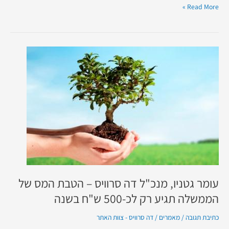
Read More »
עומר
גטניו,
מנכ"ל
דה
סרוויס
–
הטבת
המס
של
הממשלה
תגיע
רק
עומר גטניו, מנכ"ל דה סרוויס – הטבת המס של
לכ-500
הממשלה תגיע רק לכ-500 ש"ח בשנה
ש"ח
בשנה
כתיבת תגובה
/
מאמרים
/
דה סרוויס - צוות האתר