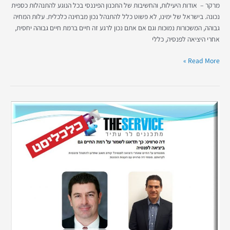
מרקר – אודות היעילות, והחשיבות של התכנון הפיננסי בכל הנוגע להתנהלות כספית
נכונה. בישראל של ימינו, לא פשוט כלל להתנהל נכון מבחינה כלכלית. עלות המחיה
גבוהה, המשכורות נמוכות וגם אם אתם נכון לרגע זה חיים ברמת חיים גבוהה יחסית,
אחרי היציאה לפנסיה, כללי
Read More »
כלכליסט:
מומחי
חברת
דה
סרוויס
מסבירים
כיצד
ייראו
חייכם
לאחר
היציאה
לפנסיה