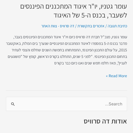
האיגוד
עומר גטניו, יו"ר איגוד המתכננים הפיננסים
לשעבר, בכנס ה-5 של האיגוד
כתיבת תגובה
/
אזכורים בתקשורת
/
דה סרוויס - צוות האתר
עומר גטניו, מנכ"ל חברת דה סרוויס כיום ויו"ר איגוד המתכננים הפיננסים בעבר,
מדבר בכנס ה-5 במספרו לאיגוד המתכננים הפיננסיים שנערך בים המלח, באוקטובר
2015, על עולם התכנון הפיננסי, התפתחותו בחמשת השנים שחלפו והצפי לעתיד
בתחום התכנון הפיננסי. "לפני 5 שנים, התחלנו בקורס הראשון, קומץ של "משוגעים
לעניין", מאז חלפו חמש שנים ואנו כיום כבר בקורס
Read More »
S
e
אודות דה סרוויס
a
r