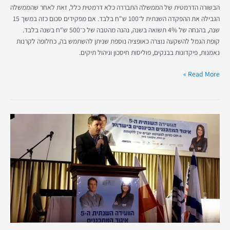
הבשורה הדרמטית של הממשלה התבררה כלא דרמטית כלל, זאת לאחר שהממשלה
הגבילה את ההפקדה השנתית ל־100 ש"ח בלבד. אם מפקידים סכום כזה במשך 15
שנה, בהנחה של 4% תשואה בשנה, נהנה מהטבה של כ־500 ש"ח בשנה בלבד.
קופת הגמל להשקעה נוצרה כאופציה נוספת שניתן להשתמש בה, כחלופה לקרנות
נאמנות, פיקדונות בבנקים, פוליסות חיסכון וניהול תיקים.
Read More »
עומר
גטניו,
יו"ר
איגוד
המתכננים
הפיננסים
לשעבר,
בכנס
ה-5
של