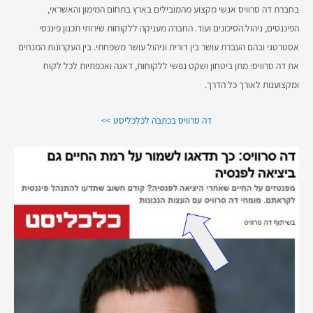
c
בחברת דה סרוויס אנשי מקצוע מהמובילים בארץ בתחום המימון והאשראי,
h
הפיננסים, ניהול הסיכונים ועוד. החברה מעניקה ללקוחות שירותי תכנון פיננסי
f
אסטרטגי ובהם העברת עושר בין דורית וניהול עושר משפחתי. בין העקרונות המנחים
o
את דה סרוויס: מתן ביטחון ושקט נפשי ללקוחות, דאגה ואכפתיות לכל לקוח
r
ומקצוענות לאורך כל הדרך.
:
דה סרוויס בכתבה לכלכליסט >>