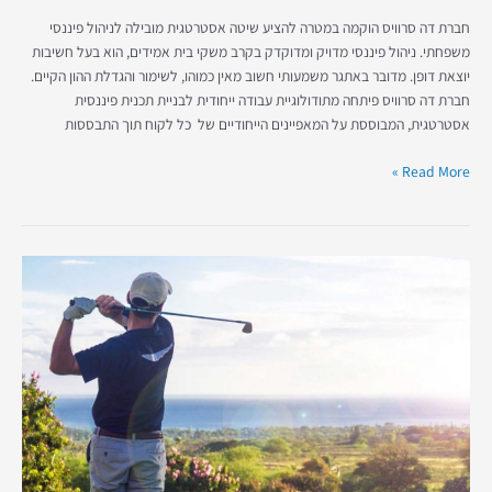
חברת דה סרוויס הוקמה במטרה להציע שיטה אסטרטגית מובילה לניהול פיננסי
משפחתי. ניהול פיננסי מדויק ומדוקדק בקרב משקי בית אמידים, הוא בעל חשיבות
יוצאת דופן. מדובר באתגר משמעותי חשוב מאין כמוהו, לשימור והגדלת ההון הקיים.
חברת דה סרוויס פיתחה מתודולוגיית עבודה ייחודית לבניית תכנית פיננסית
אסטרטגית, המבוססת על המאפיינים הייחודיים של כל לקוח תוך התבססות
Read More »
צעד
אחד
קדימה
–
השקעות
נדל"ן
ככקרקע
יציבה
לפנסיה