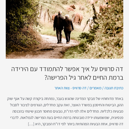
איך
אפשר
להתמודד
עם
הירידה
ברמת
החיים
לאחר
גיל
הפרישה?
דה סרוויס על איך אפשר להתמודד עם הירידה
ברמת החיים לאחר גיל הפרישה?
כתיבת תגובה
/
מאמרים
/
דה סרוויס - צוות האתר
באחד מדוחותיו של מבקר המדינה שהוגש בעבר, נמתחה ביקורת קשה על אגף שוק
ההון, הביטוח והחיסכון במשרד האוצר, זאת עקב מחדלים, הגורמים לציבור לסבול
מבעיות כלכליות. מחדלים אלה לפי הדו"ח, נובעים מחוסר תכנון שיטתי בהכנסה
פנסיונית, שמשמעותו ירידה מובטחת ברמת החיים בעת הפרישה לגמלאות. לדברי
דה סרוויס, אחת הבעיות המהותיות ביותר לפי דו"ח המבקר, היא […]