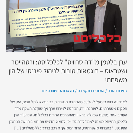
סרוויס"
לכלכליסט:
ורטהיימר
ושטראוס
–
דוגמאות
טובות
לניהול
פיננסי
ערן בלטמן מ"דה סרוויס" לכלכליסט: ורטהיימר
של
הון
ושטראוס – דוגמאות טובות לניהול פיננסי של הון
משפחתי
משפחתי
כתיבת תגובה
/
אזכורים בתקשורת
/
דה סרוויס - צוות האתר
לאחרונה דווח כי מעל ל- 50% מהחבורת הנסחרות בבורסה של תל אביב, הינן של
עסקים משפחתיים. לאור נתון זה, הבורסה לניירות ערך אף שוקלת השקת מדד
העוקב אחר עסקים שכאלה. בראיון שהתפרסם החודש בכלכליסט עם עו"ד ערן
בלטמן, התייחס משנה למנכ"ל דה סרוויס, לנושא והדגיש את חשיבותו של המתכנן
הפיננסי. "בחברות משפחתיות, הדור הממשיך מורכב בדרך כלל מהילדים […]