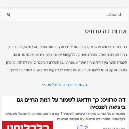
S
e
אודות דה סרוויס
a
r
c
בחברת דה סרוויס אנשי מקצוע מהמובילים בארץ בתחום המימון והאשראי, הפיננסים,
h
ניהול הסיכונים ועוד. החברה מעניקה ללקוחות שירותי תכנון פיננסי אסטרטגי ובהם
f
העברת עושר בין דורית וניהול עושר משפחתי. בין העקרונות המנחים את דה סרוויס: מתן
o
ביטחון ושקט נפשי ללקוחות, דאגה ואכפתיות לכל לקוח ומקצוענות לאורך כל הדרך.
r
דה סרוויס בכתבה לכלכליסט >>
: