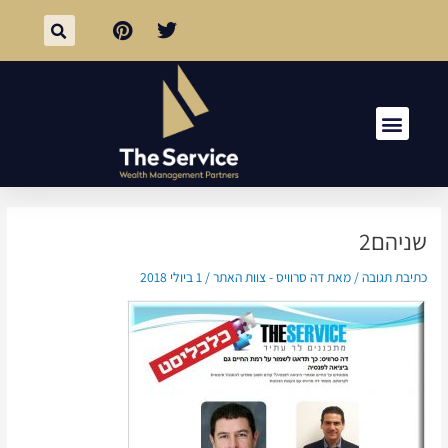
ילוג
Post
חיפוש
תוכן
navigation
תפריט
אזכורים בתקשורת
שניהם2
כתיבת תגובה
/ מאת
דה סרוויס - צוות האתר
/
1 ביולי 2018